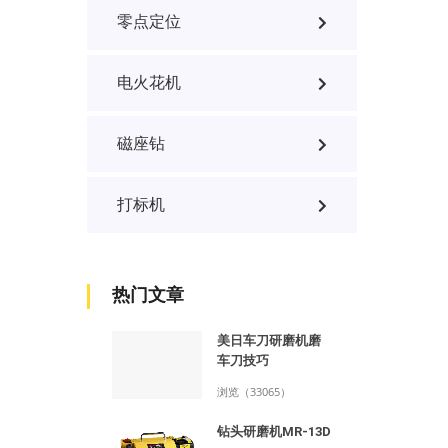
零点定位
电火花机
磁座钻
打标机
热门文章
美日车刀研磨机磨
车刀技巧
浏览（33065）
钻头研磨机MR-13D