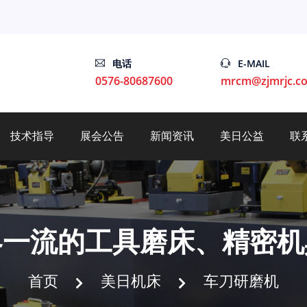
电话
E-MAIL
0576-80687600
mrcm@zjmrjc.c
技术指导
展会公告
新闻资讯
美日公益
联
界一流的工具磨床、精密机
首页
美日机床
车刀研磨机