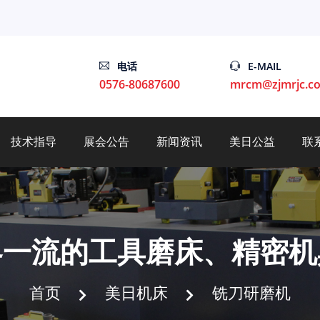
电话
E-MAIL
0576-80687600
mrcm@zjmrjc.c
技术指导
展会公告
新闻资讯
美日公益
联
界一流的工具磨床、精密机
首页
美日机床
铣刀研磨机