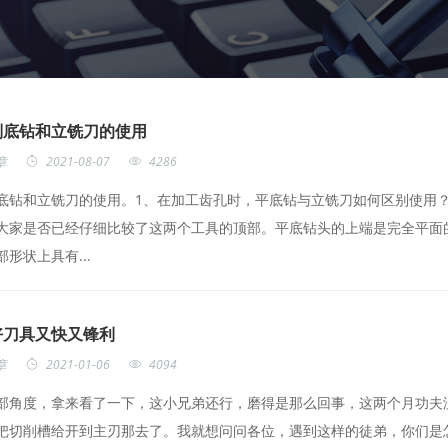
别底钻和立铣刀的使用
章
2021-08-07
4286
底钻和立铣刀的使用。1、在加工齿孔时，平底钻与立铣刀如何区别使用
大家是否已经仔细比较了这两个工具的顶部。平底钻头的上端是完全平面
形状上具有...
好刀具又快又锋利
章
2021-01-06
4094
部角度，拿来看了一下，这小兄弟还行，磨得是那么回事，这两个月功夫
把切削槽给开到主刃那去了。我就想问问各位，遇到这样的徒弟，你们是怎