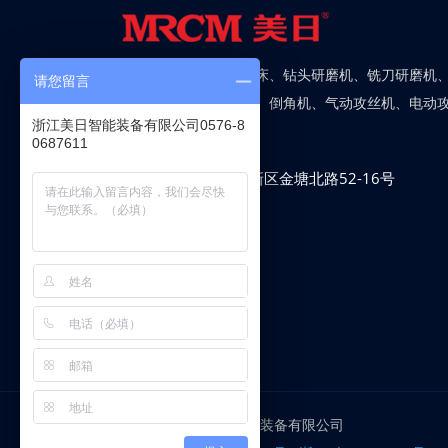
公司主要产品：数控工具磨床、钻头研磨机、铣刀研磨机
请您留言
磨齿机、磨刀机、工具磨床、倒角机、气动攻丝机、电动
浙江美日智能装备有限公司0576-8
列。
0687611
地址 :
浙江省温岭市东部新区金塘北路52-16号
电话 :
0576-80687600
传真 :
0576-86576008
邮箱 :
mrcm@zjmrjc.com
站点语言
© 2017-2026 浙江美日智能装备有限公司