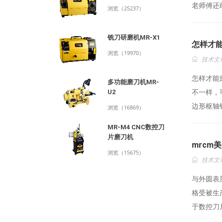
老师傅还敢
浏览（25237）
铣刀研磨机MR-X1
怎样才能
浏览（19970）
技术文
怎样才能
多功能磨刀机MR-
不一样，
U2
边形枢轴钻
浏览（16869）
MR-M4 CNC数控刀
片磨刀机
mrcm
浏览（15675）
技术文
与外圆表
格受被生
于数控刀片