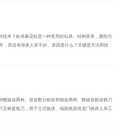
和技术？标准麻花钻是一种常用的钻具。结构简单，磨削方
多年，而且有很多人穿不好。原因是什么？关键是方法和技
和螺旋齿两种。按齿数分粗齿和细齿两种。螺旋齿粗齿铣刀
刀又称盘铣刀，用于立式铣床、端面铣床或龙门铣床上加工