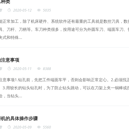
具种类
章
2020-05-12
5035
能正常加工，除了机床硬件、系统软件还有最重的工具就是数控刀具，数
具、刀杆、刀柄等。车刀种类很多，按用途可分为外圆车刀、端面车刀、
式和特殊...
的注意事项
章
2020-05-11
8388
注意事项1.钻孔前，先把工件端面车平，否则会影响正常定心。2.必须
。3.用较长的钻头钻孔时，为了防止钻头跳动，可以在刀架上夹一铜棒或
，当钻头...
磨机的具体操作步骤
章
2020-05-09
5560