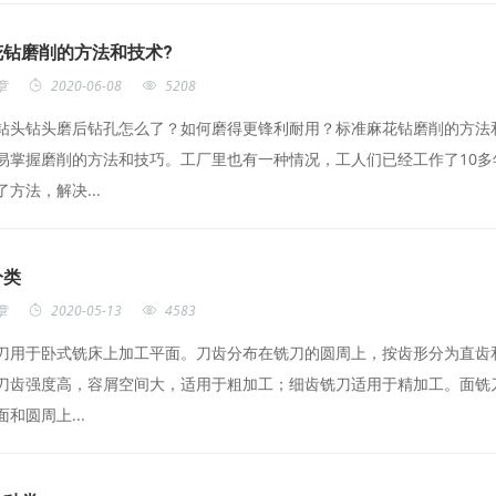
花钻磨削的方法和技术?
章
2020-06-08
5208
钻头钻头磨后钻孔怎么了？如何磨得更锋利耐用？标准麻花钻磨削的方法
易掌握磨削的方法和技巧。工厂里也有一种情况，工人们已经工作了10
方法，解决...
分类
章
2020-05-13
4583
刀用于卧式铣床上加工平面。刀齿分布在铣刀的圆周上，按齿形分为直齿
刀齿强度高，容屑空间大，适用于粗加工；细齿铣刀适用于精加工。面铣
和圆周上...