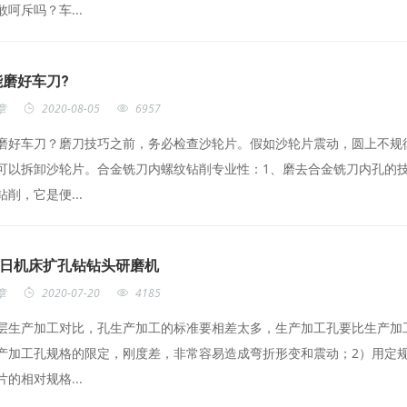
呵斥吗？车...
磨好车刀?
章
2020-08-05
6957
磨好车刀？磨刀技巧之前，务必检查沙轮片。假如沙轮片震动，圆上不规
可以拆卸沙轮片。合金铣刀内螺纹钻削专业性：1、磨去合金铣刀内孔的
削，它是便...
美日机床扩孔钻钻头研磨机
章
2020-07-20
4185
层生产加工对比，孔生产加工的标准要相差太多，生产加工孔要比生产加
产加工孔规格的限定，刚度差，非常容易造成弯折形变和震动；2）用定
的相对规格...