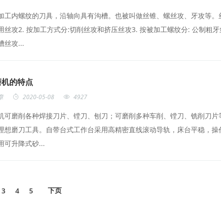
加工内螺纹的刀具，沿轴向具有沟槽。也被叫做丝锥、螺丝攻、牙攻等。丝
用丝攻2. 按加工方式分:切削丝攻和挤压丝攻3. 按被加工螺纹分: 公制粗
丝攻...
磨机的特点
章
2020-05-08
4927
机可磨削各种焊接刀片、镗刀、刨刀；可磨削多种车削、镗刀、铣削刀片
理想磨刀工具。自带台式工作台采用高精密直线滚动导轨，床台平稳，操作
可升降式砂...
3
4
5
下页