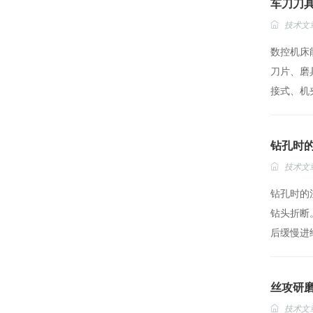
车刀刀
技术文
数控机床
刀片、磨
接式、机夹
钻孔时
技术文
钻孔时的
钻头折断
后缓慢进给
丝攻研
技术文