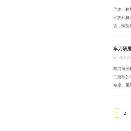
丝攻一种
丝攻和机
攻，螺旋槽
车刀研
技术文
车刀研磨
工磨削的
精度。采用
1
2